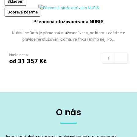
Skladem
Doprava zdarma
Přenosná otužovací vana NUBIS
Nubis Ice Bath je přenosná otužovací vana, se kterou zvládnete
pravidelné otužování doma, ve fitku i mimo něj. Po…
Naše cena:
od 31 357 Kč
O nás
Jsme specialisté na profesionální vybavení pro regeneraci