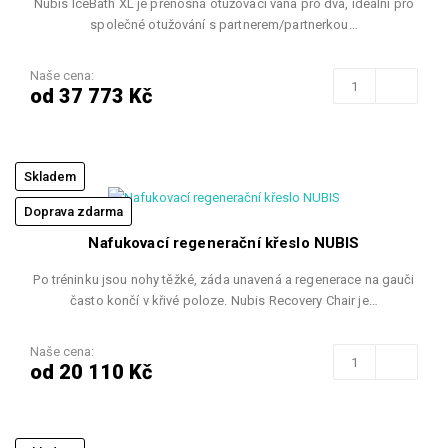
Nubis IceBath XL je přenosná otužovací vana pro dva, ideální pro
společné otužování s partnerem/partnerkou…
Naše cena:
od 37 773 Kč
Skladem
Doprava zdarma
Nafukovací regenerační křeslo NUBIS
Po tréninku jsou nohy těžké, záda unavená a regenerace na gauči
často končí v křivé poloze. Nubis Recovery Chair je…
Naše cena:
od 20 110 Kč