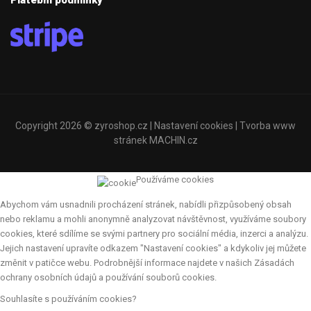
Platební podmínky
Copyright 2026 ©
zyroshop.cz
|
Nastavení cookies
| Tvorba www
stránek
MACHIN.cz
Používáme cookies
Abychom vám usnadnili procházení stránek, nabídli přizpůsobený obsah
nebo reklamu a mohli anonymně analyzovat návštěvnost, využíváme soubory
cookies, které sdílíme se svými partnery pro sociální média, inzerci a analýzu.
Jejich nastavení upravíte odkazem "Nastavení cookies" a kdykoliv jej můžete
změnit v patičce webu. Podrobnější informace najdete v našich Zásadách
ochrany osobních údajů a používání souborů cookies.
Souhlasíte s používáním cookies?