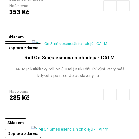
Naše cena:
353 Kč
Skladem
Doprava zdarma
Roll On Směs esenciálních olejů - CALM
CALM je kuličkový roll-on (10 ml) s uklidňující vůní, který máš
kdykoliv po ruce. Je postavený na…
Naše cena:
285 Kč
Skladem
Doprava zdarma