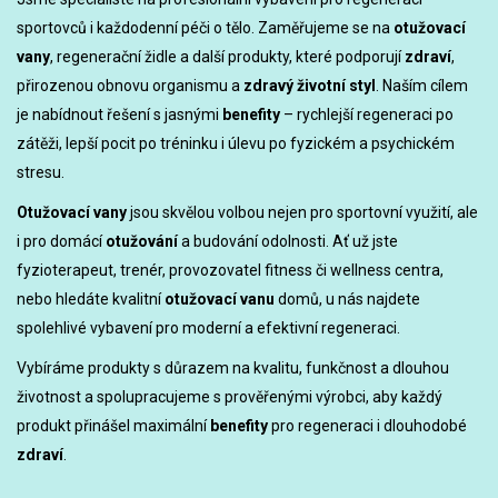
sportovců i každodenní péči o tělo. Zaměřujeme se na
otužovací
vany
, regenerační židle a další produkty, které podporují
zdraví
,
přirozenou obnovu organismu a
zdravý životní styl
. Naším cílem
je nabídnout řešení s jasnými
benefity
– rychlejší regeneraci po
zátěži, lepší pocit po tréninku i úlevu po fyzickém a psychickém
stresu.
Otužovací vany
jsou skvělou volbou nejen pro sportovní využití, ale
i pro domácí
otužování
a budování odolnosti. Ať už jste
fyzioterapeut, trenér, provozovatel fitness či wellness centra,
nebo hledáte kvalitní
otužovací vanu
domů, u nás najdete
spolehlivé vybavení pro moderní a efektivní regeneraci.
Vybíráme produkty s důrazem na kvalitu, funkčnost a dlouhou
životnost a spolupracujeme s prověřenými výrobci, aby každý
produkt přinášel maximální
benefity
pro regeneraci i dlouhodobé
zdraví
.