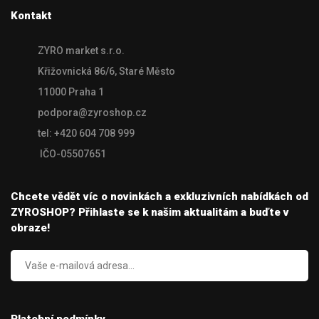
Kontakt
ZYRO market s.r.o.
Křižovnická 86/6, Staré Město
11000 Praha 1
podpora@zyroshop.cz
tel: +420 604 708 999
IČO-05507651
Chcete vědět víc o novinkách a exkluzivních nabídkách od
ZYROSHOP? Přihlaste se k našim aktualitám a buďte v
obraze!