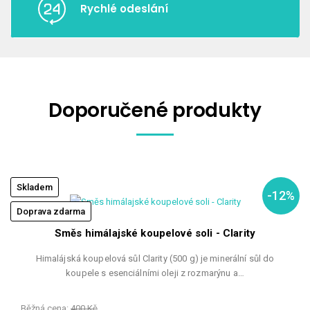
Rychlé odeslání
Doporučené produkty
Skladem
-12%
Doprava zdarma
Směs himálajské koupelové soli - Clarity
Himalájská koupelová sůl Clarity (500 g) je minerální sůl do
koupele s esenciálními oleji z rozmarýnu a…
Běžná cena:
400 Kč