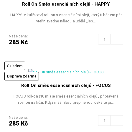
Roll On Směs esenciálních olejů - HAPPY
HAPPY je kuličkový roll-on s esenciálními oleji, který ti během pár
vteřin zvedne náladu a udělá „lep…
Naše cena:
285 Kč
Skladem
Doprava zdarma
Roll On směs essenciálních olejů - FOCUS
FOCUS roll-on (10 ml) je směs esenciálních olejů , připravená
rovnou na kůži. Když máš hlavu přeplněnou, čeká tě pr…
Naše cena:
285 Kč