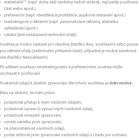
(1)
statistické
(např. doba vaší návštěvy našich stránek, nejčastěji používaná
část webu apod.)
preferenční (např. identifikace prohlížeče, jazykové nastavení apod.)
marketingové a reklamní (např. personalizace reklamy, statistika
vyhledávání apod.)
ostatní (jiné nezařazené technické účely)
Souhlas je možno nastavit pro všechny (tlačítko Ano, souhlasím) nebo pouze
pro některé účely (zaškrtnutím příslušné části), případně je možné zamítnout
vše (tlačítko Nesouhlasím).
Při udělení souhlasu smarketingovými a preferenčními cookies může
docházet k profilování.
Poskytnutí údajů k účelům zpracování dle tohoto souhlasu je
dobrovolné.
Beru na vědomí, že mám právo:
požadovat přístup k mým osobním údajům,
požadovat opravu či výmaz mých osobních údajů,
požadovat omezení zpracování,
vznést námitku proti zpracování,
na přenositelnost osobních údajů,
podat stížnost proti zpracování osobních údajů u Úřadu pro ochranu