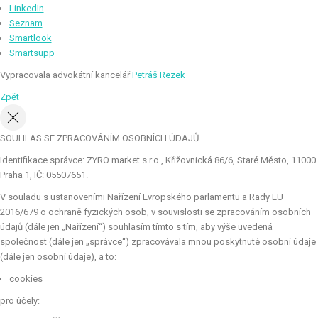
LinkedIn
Seznam
Smartlook
Smartsupp
Vypracovala advokátní kancelář
Petráš Rezek
Zpět
SOUHLAS SE ZPRACOVÁNÍM OSOBNÍCH ÚDAJŮ
Identifikace správce: ZYRO market s.r.o., Křižovnická 86/6, Staré Město, 11000
Praha 1, IČ: 05507651.
V souladu s ustanoveními Nařízení Evropského parlamentu a Rady EU
2016/679 o ochraně fyzických osob, v souvislosti se zpracováním osobních
údajů (dále jen „Nařízení“) souhlasím tímto s tím, aby výše uvedená
společnost (dále jen „správce“) zpracovávala mnou poskytnuté osobní údaje
(dále jen osobní údaje), a to:
cookies
pro účely: