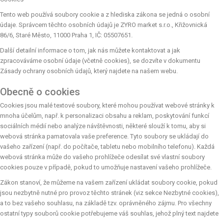
Tento web používá soubory cookie a z hlediska zákona se jedná o osobní
údaje. Správcem těchto osobních údajů je ZYRO market s.r.o., Křižovnická
86/6, Staré Město, 11000 Praha 1, IČ: 05507651.
Další detailní informace o tom, jak nás můžete kontaktovat a jak
zpracováváme osobní údaje (včetně cookies), se dozvíte v dokumentu
Zásady ochrany osobních údajů, který najdete na našem webu.
Obecně o cookies
Cookies jsou malé textové soubory, které mohou používat webové stránky k
mnoha účelům, např. k personalizaci obsahu a reklam, poskytování funkcí
sociálních médií nebo analýze návštěvnosti, některé slouží k tomu, aby si
webová stránka pamatovala vaše preference. Tyto soubory se ukládají do
vašeho zařízení (např. do počítače, tabletu nebo mobilního telefonu). Každá
webová stránka může do vašeho prohlížeče odesílat své vlastní soubory
cookies pouze v případě, pokud to umožňuje nastavení vašeho prohlížeče.
Zákon stanoví, že můžeme na vašem zařízení ukládat soubory cookie, pokud
jsou nezbytně nutné pro provoz těchto stránek (viz sekce Nezbytné cookies),
a to bez vašeho souhlasu, na základě tzv. oprávněného zájmu. Pro všechny
ostatní typy souborů cookie potřebujeme váš souhlas, jehož plný text najdete