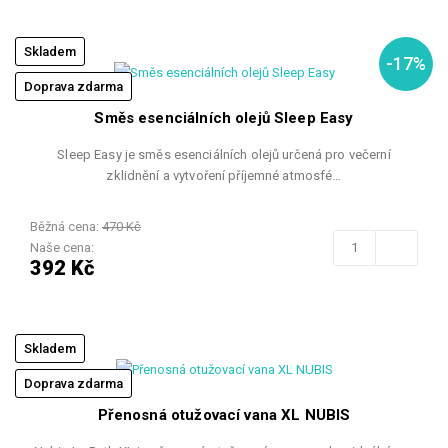
Skladem
-17%
Doprava zdarma
Směs esenciálních olejů Sleep Easy
Sleep Easy je směs esenciálních olejů určená pro večerní
zklidnění a vytvoření příjemné atmosfé…
Běžná cena:
470 Kč
Naše cena:
392 Kč
Skladem
Doprava zdarma
Přenosná otužovací vana XL NUBIS