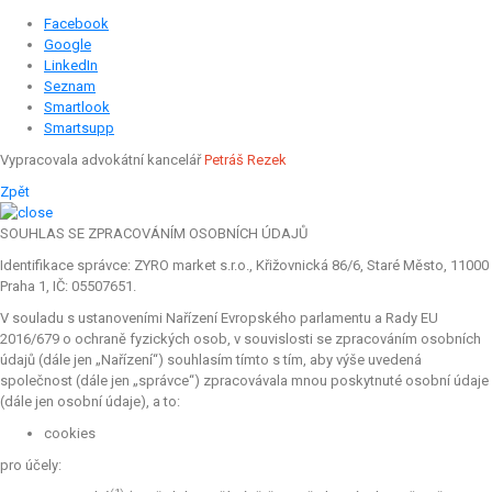
Facebook
Google
LinkedIn
Seznam
Smartlook
Smartsupp
Vypracovala advokátní kancelář
Petráš Rezek
Zpět
SOUHLAS SE ZPRACOVÁNÍM OSOBNÍCH ÚDAJŮ
Identifikace správce: ZYRO market s.r.o., Křižovnická 86/6, Staré Město, 11000
Praha 1, IČ: 05507651.
V souladu s ustanoveními Nařízení Evropského parlamentu a Rady EU
2016/679 o ochraně fyzických osob, v souvislosti se zpracováním osobních
údajů (dále jen „Nařízení“) souhlasím tímto s tím, aby výše uvedená
společnost (dále jen „správce“) zpracovávala mnou poskytnuté osobní údaje
(dále jen osobní údaje), a to:
cookies
pro účely: