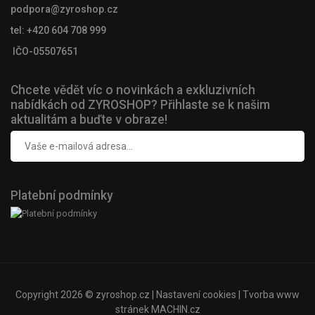
podpora@zyroshop.cz
tel: +420 604 708 999
IČO-05507651
Chcete vědět víc o novinkách a exkluzivních
nabídkách od ZYROSHOP? Přihlaste se k našim
aktualitám a buďte v obraze!
Platební podmínky
Copyright 2026 ©
zyroshop.cz
|
Nastavení cookies
| Tvorba www
stránek
MACHIN.cz