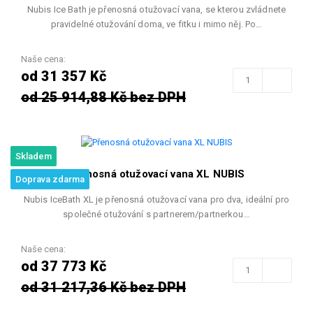
Nubis Ice Bath je přenosná otužovací vana, se kterou zvládnete
pravidelné otužování doma, ve fitku i mimo něj. Po…
Naše cena:
od 31 357 Kč
od 25 914,88 Kč bez DPH
Skladem
Přenosná otužovací vana XL NUBIS
Doprava zdarma
Nubis IceBath XL je přenosná otužovací vana pro dva, ideální pro
společné otužování s partnerem/partnerkou…
Naše cena:
od 37 773 Kč
od 31 217,36 Kč bez DPH