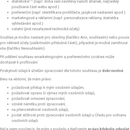
(1)
statistické
(např. doba vaší návštěvy našich stránek, nejčastěji
používaná část webu apod.)
preferenční (např. identifikace prohlížeče, jazykové nastavení apod.)
marketingové a reklamní (např. personalizace reklamy, statistika
vyhledávání apod.)
ostatní (jiné nezařazené technické účely)
Souhlas je možno nastavit pro všechny (tlačítko Ano, souhlasím) nebo pouze
pro některé účely (zaškrtnutím příslušné části), případně je možné zamítnout
vše (tlačítko Nesouhlasím).
Při udělení souhlasu smarketingovými a preferenčními cookies může
docházet k profilování.
Poskytnutí údajů k účelům zpracování dle tohoto souhlasu je
dobrovolné.
Beru na vědomí, že mám právo:
požadovat přístup k mým osobním údajům,
požadovat opravu či výmaz mých osobních údajů,
požadovat omezení zpracování,
vznést námitku proti zpracování,
na přenositelnost osobních údajů,
podat stížnost proti zpracování osobních údajů u Úřadu pro ochranu
osobních údajů.
Byl/a jsem poučen/a, že mám v souladu s Nařízením
právo kdykoliv odvolat