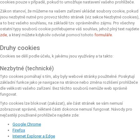
cookies pouze v případě, pokud to umožňuje nastavení vašeho prohlížeče.
Zákon stanoví, že můžeme na vašem zařízení ukládat soubory cookie, pokud
jsou nezbytně nutné pro provoz těchto stránek (viz sekce Nezbytné cookies),
a to bez vašeho souhlasu, na základě tzv. oprávněného zájmu. Pro všechny
ostatní typy souborů cookie potřebujeme váš souhlas, jehož plný text najdete
zde
, a který můžete kdykoliv odvolat pomocí tohoto
formuláře
.
Druhy cookies
Cookies se dělí podle účelu, k jakému jsou využívány a ta takto:
Nezbytné (technické)
Tyto cookies pomáhají s tím, aby byly webové stránky použitelné. Poskytují
základní funkce jako je navigace na stránce nebo změna rozlišení prohlížeče
dle velikosti vašeho zařízení. Bez těchto souborů nemůže web správně
fungovat.
Tyto cookies lze blokovat (zakázat), ale část stránek se vám nemusí
zobrazovat správně, některé části dokonce nemusí fungovat. Návody pro
nejčastěji používané prohlížeče najdete zde:
Google Chrome
Firefox
Internet Explorer a Edge