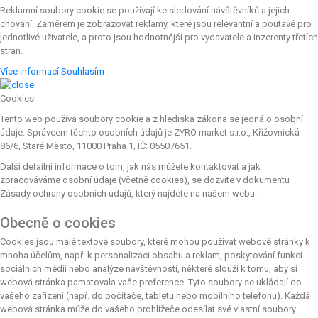
Reklamní soubory cookie se používají ke sledování návštěvníků a jejich
chování. Záměrem je zobrazovat reklamy, které jsou relevantní a poutavé pro
jednotlivé uživatele, a proto jsou hodnotnější pro vydavatele a inzerenty třetích
stran.
Více informací
Souhlasím
Cookies
Tento web používá soubory cookie a z hlediska zákona se jedná o osobní
údaje. Správcem těchto osobních údajů je ZYRO market s.r.o., Křižovnická
86/6, Staré Město, 11000 Praha 1, IČ: 05507651.
Další detailní informace o tom, jak nás můžete kontaktovat a jak
zpracováváme osobní údaje (včetně cookies), se dozvíte v dokumentu
Zásady ochrany osobních údajů, který najdete na našem webu.
Obecně o cookies
Cookies jsou malé textové soubory, které mohou používat webové stránky k
mnoha účelům, např. k personalizaci obsahu a reklam, poskytování funkcí
sociálních médií nebo analýze návštěvnosti, některé slouží k tomu, aby si
webová stránka pamatovala vaše preference. Tyto soubory se ukládají do
vašeho zařízení (např. do počítače, tabletu nebo mobilního telefonu). Každá
webová stránka může do vašeho prohlížeče odesílat své vlastní soubory