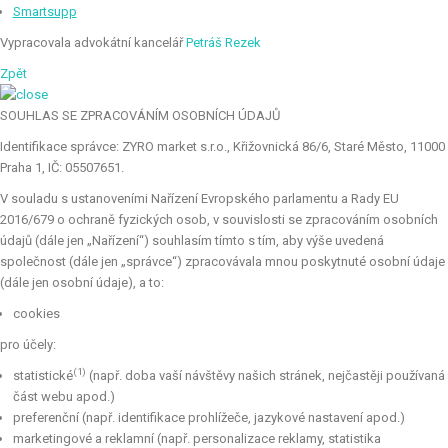
Smartsupp
Vypracovala advokátní kancelář
Petráš Rezek
Zpět
SOUHLAS SE ZPRACOVÁNÍM OSOBNÍCH ÚDAJŮ
Identifikace správce: ZYRO market s.r.o., Křižovnická 86/6, Staré Město, 11000
Praha 1, IČ: 05507651.
V souladu s ustanoveními Nařízení Evropského parlamentu a Rady EU
2016/679 o ochraně fyzických osob, v souvislosti se zpracováním osobních
údajů (dále jen „Nařízení“) souhlasím tímto s tím, aby výše uvedená
společnost (dále jen „správce“) zpracovávala mnou poskytnuté osobní údaje
(dále jen osobní údaje), a to:
cookies
pro účely:
(1)
statistické
(např. doba vaší návštěvy našich stránek, nejčastěji používaná
část webu apod.)
preferenční (např. identifikace prohlížeče, jazykové nastavení apod.)
marketingové a reklamní (např. personalizace reklamy, statistika