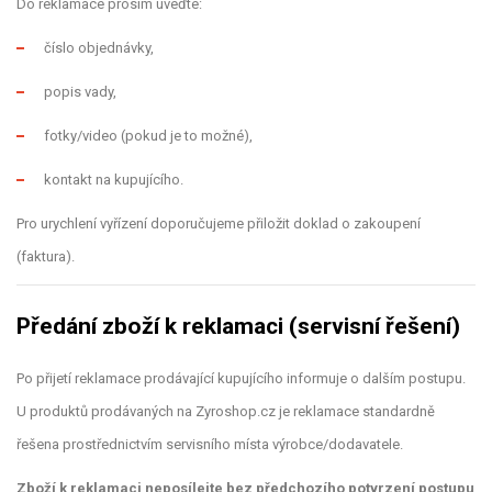
Do reklamace prosím uveďte:
číslo objednávky,
popis vady,
fotky/video (pokud je to možné),
kontakt na kupujícího.
Pro urychlení vyřízení doporučujeme přiložit doklad o zakoupení
(faktura).
Předání zboží k reklamaci (servisní řešení)
Po přijetí reklamace prodávající kupujícího informuje o dalším postupu.
U produktů prodávaných na Zyroshop.cz je reklamace standardně
řešena prostřednictvím servisního místa výrobce/dodavatele.
Zboží k reklamaci neposílejte bez předchozího potvrzení postupu