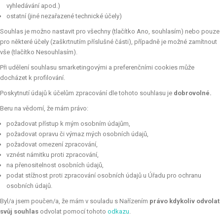
vyhledávání apod.)
ostatní (jiné nezařazené technické účely)
Souhlas je možno nastavit pro všechny (tlačítko Ano, souhlasím) nebo pouze
pro některé účely (zaškrtnutím příslušné části), případně je možné zamítnout
vše (tlačítko Nesouhlasím).
Při udělení souhlasu smarketingovými a preferenčními cookies může
docházet k profilování.
Poskytnutí údajů k účelům zpracování dle tohoto souhlasu je
dobrovolné.
Beru na vědomí, že mám právo:
požadovat přístup k mým osobním údajům,
požadovat opravu či výmaz mých osobních údajů,
požadovat omezení zpracování,
vznést námitku proti zpracování,
na přenositelnost osobních údajů,
podat stížnost proti zpracování osobních údajů u Úřadu pro ochranu
osobních údajů.
Byl/a jsem poučen/a, že mám v souladu s Nařízením
právo kdykoliv odvolat
svůj souhlas
odvolat pomocí tohoto
odkazu
.