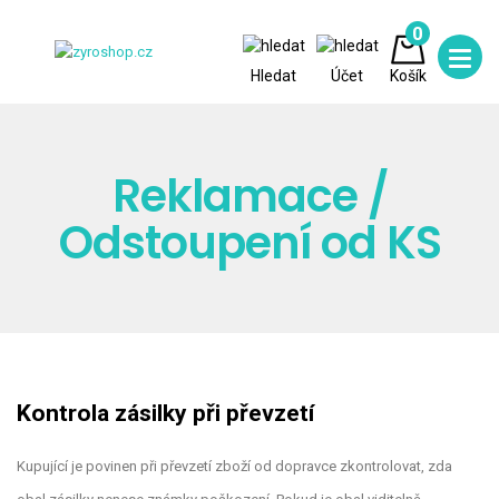
0
Hledat
Účet
Košík
Reklamace /
Odstoupení od KS
Kontrola zásilky při převzetí
Kupující je povinen při převzetí zboží od dopravce zkontrolovat, zda