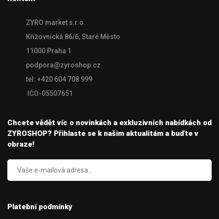
ZYRO market s.r.o.
Křižovnická 86/6, Staré Město
11000 Praha 1
podpora@zyroshop.cz
tel: +420 604 708 999
IČO-05507651
Chcete vědět víc o novinkách a exkluzivních nabídkách od
ZYROSHOP? Přihlaste se k našim aktualitám a buďte v
obraze!
Platební podmínky