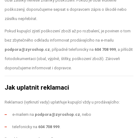
obal zásilky nenese známky poškození. Pokud je obal viditelně
poškozený, doporučujeme sepsat s dopravcem zápis o škodě nebo
zásilku nepřebírat.
Pokud kupující zjistí poškození zboží až po rozbalení, je povinen o tom
bez zbytečného odkladu informovat prodávajícího na e-mailu
podpora@zyroshop.cz
, případně telefonicky na
604 708 999
, a přiložit
fotodokumentaci (obal, výplně, štítky, poškození zboží). Zároveň
doporučujeme informovat i dopravce.
Jak uplatnit reklamaci
Reklamaci (vytknutí vady) uplatňuje kupující vždy u prodávajícího:
e-mailem na
podpora@zyroshop.cz
, nebo
telefonicky na
604 708 999
.