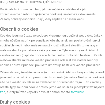
86/6, Staré Město, 11000 Praha 1, IČ: 05507651.
Další detailní informace o tom, jak nás můžete kontaktovat a jak
zpracováváme osobní údaje (včetně cookies), se dozvíte v dokumentu
Zásady ochrany osobních údajů, který najdete na našem webu.
Obecně o cookies
Cookies jsou malé textové soubory, které mohou používat webové stránky k
mnoha účelům, např. k personalizaci obsahu a reklam, poskytování funkcí
sociálních médií nebo analýze návštěvnosti, některé slouží k tomu, aby si
webová stránka pamatovala vaše preference. Tyto soubory se ukládají do
vašeho zařízení (např. do počítače, tabletu nebo mobilního telefonu). Každá
webová stránka může do vašeho prohlížeče odesílat své vlastní soubory
cookies pouze v případě, pokud to umožňuje nastavení vašeho prohlížeče.
Zákon stanoví, že můžeme na vašem zařízení ukládat soubory cookie, pokud
jsou nezbytně nutné pro provoz těchto stránek (viz sekce Nezbytné cookies),
a to bez vašeho souhlasu, na základě tzv. oprávněného zájmu. Pro všechny
ostatní typy souborů cookie potřebujeme váš souhlas, jehož plný text najdete
zde
, a který můžete kdykoliv odvolat pomocí tohoto
formuláře
.
Druhy cookies