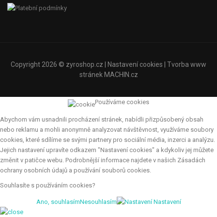
Copyright 2026 ©
zyroshop.cz
|
Nastavení cookies
| Tvorba www
stránek
MACHIN.cz
Používáme cookies
Abychom vám usnadnili procházení stránek, nabídli přizpůsobený obsah
nebo reklamu a mohli anonymně analyzovat návštěvnost, využíváme soubory
cookies, které sdílíme se svými partnery pro sociální média, inzerci a analýzu.
Jejich nastavení upravíte odkazem "Nastavení cookies" a kdykoliv jej můžete
změnit v patičce webu. Podrobnější informace najdete v našich Zásadách
ochrany osobních údajů a používání souborů cookies.
Souhlasíte s používáním cookies?
Ano, souhlasím
Nesouhlasím
Nastavení