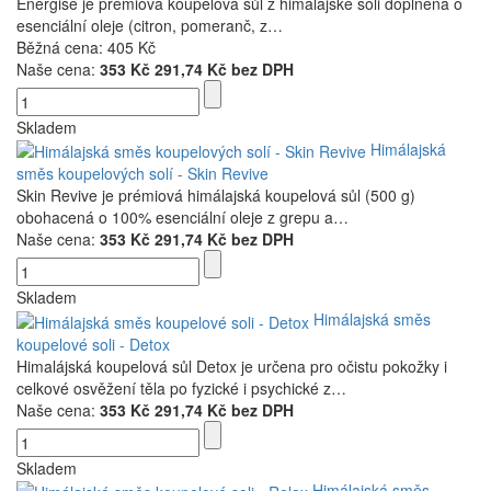
Energise je prémiová koupelová sůl z himálajské soli doplněná o
esenciální oleje (citron, pomeranč, z…
Běžná cena:
405 Kč
Naše cena:
353 Kč
291,74 Kč bez DPH
Skladem
Himálajská
směs koupelových solí - Skin Revive
Skin Revive je prémiová himálajská koupelová sůl (500 g)
obohacená o 100% esenciální oleje z grepu a…
Naše cena:
353 Kč
291,74 Kč bez DPH
Skladem
Himálajská směs
koupelové soli - Detox
Himalájská koupelová sůl Detox je určena pro očistu pokožky i
celkové osvěžení těla po fyzické i psychické z…
Naše cena:
353 Kč
291,74 Kč bez DPH
Skladem
Himálajská směs