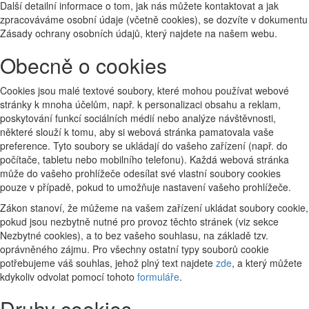
Další detailní informace o tom, jak nás můžete kontaktovat a jak
zpracováváme osobní údaje (včetně cookies), se dozvíte v dokumentu
Zásady ochrany osobních údajů, který najdete na našem webu.
Obecně o cookies
Cookies jsou malé textové soubory, které mohou používat webové
stránky k mnoha účelům, např. k personalizaci obsahu a reklam,
poskytování funkcí sociálních médií nebo analýze návštěvnosti,
některé slouží k tomu, aby si webová stránka pamatovala vaše
preference. Tyto soubory se ukládají do vašeho zařízení (např. do
počítače, tabletu nebo mobilního telefonu). Každá webová stránka
může do vašeho prohlížeče odesílat své vlastní soubory cookies
pouze v případě, pokud to umožňuje nastavení vašeho prohlížeče.
Zákon stanoví, že můžeme na vašem zařízení ukládat soubory cookie,
pokud jsou nezbytně nutné pro provoz těchto stránek (viz sekce
Nezbytné cookies), a to bez vašeho souhlasu, na základě tzv.
oprávněného zájmu. Pro všechny ostatní typy souborů cookie
potřebujeme váš souhlas, jehož plný text najdete
zde
, a který můžete
kdykoliv odvolat pomocí tohoto
formuláře
.
Druhy cookies