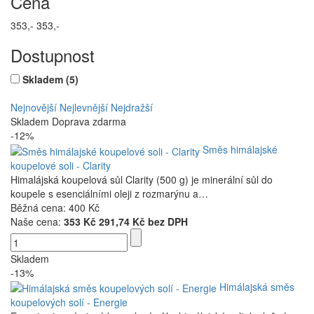
Cena
353,-
353,-
Dostupnost
Skladem
(5)
Nejnovější
Nejlevnější
Nejdražší
Skladem
Doprava zdarma
-12%
Směs himálajské
koupelové soli - Clarity
Himalájská koupelová sůl Clarity (500 g) je minerální sůl do
koupele s esenciálními oleji z rozmarýnu a…
Běžná cena:
400 Kč
Naše cena:
353 Kč
291,74 Kč bez DPH
Skladem
-13%
Himálajská směs
koupelových solí - Energie