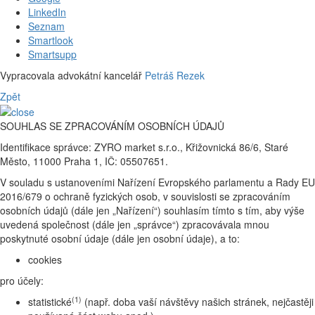
LinkedIn
Seznam
Smartlook
Smartsupp
Vypracovala advokátní kancelář
Petráš Rezek
Zpět
SOUHLAS SE ZPRACOVÁNÍM OSOBNÍCH ÚDAJŮ
Identifikace správce: ZYRO market s.r.o., Křižovnická 86/6, Staré
Město, 11000 Praha 1, IČ: 05507651.
V souladu s ustanoveními Nařízení Evropského parlamentu a Rady EU
2016/679 o ochraně fyzických osob, v souvislosti se zpracováním
osobních údajů (dále jen „Nařízení“) souhlasím tímto s tím, aby výše
uvedená společnost (dále jen „správce“) zpracovávala mnou
poskytnuté osobní údaje (dále jen osobní údaje), a to:
cookies
pro účely:
(1)
statistické
(např. doba vaší návštěvy našich stránek, nejčastěji