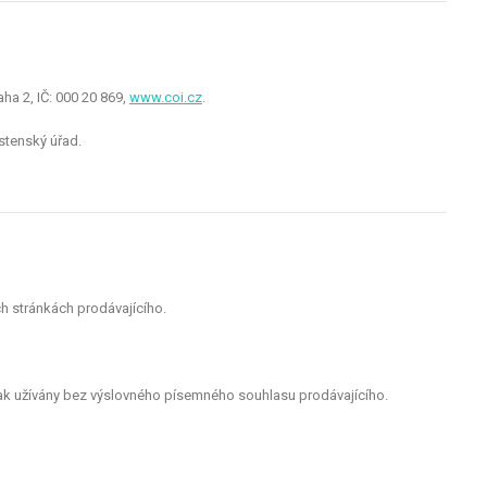
a 2, IČ: 000 20 869,
www.coi.cz
.
stenský úřad.
h stránkách prodávajícího.
nak užívány bez výslovného písemného souhlasu prodávajícího.