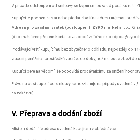
V případě odstoupení od smlouvy se kupní smlouva od počátku ruší. Z
Kupující je povinen zaslat nebo předat zboží na adresu určenou prodáva
Adresa pro zasílání vratek (odstoupení): ZYRO market s.r.o., Křiž
(doporučujeme předem kontaktovat prodávajícího na
podpora@zyrosh
Prodávající vrátí kupujícímu bez zbytečného odkladu, nejpozději do 14
vrácení peněžních prostředků zadržet do doby, než mu bude zboží doru
Kupující bere na vědomí, že odpovídá prodávajícímu za snížení hodnoty 
Právo na odstoupení od smlouvy se nevztahuje na případy uvedené v § 
na zakázku).
V. Přeprava a dodání zboží
Místem dodání je adresa uvedená kupujícím v objednávce.