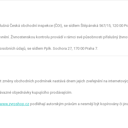
lušná Česká obchodní inspekce (ČOI), se sídlem Štěpánská 567/15, 120 00 Prah
ávnění. Živnostenskou kontrolu provádí v rámci své působnosti příslušný živno
sobních údajů, se sídlem Pplk. Sochora 27, 170 00 Praha 7.
t změny obchodních podmínek nastává dnem jejich zveřejnění na internetovýc
ávazné objednávky kupujícího prodávajícím.
www.zyroshop.cz
podléhají autorským právům a nesmějí být kopírovány či ji