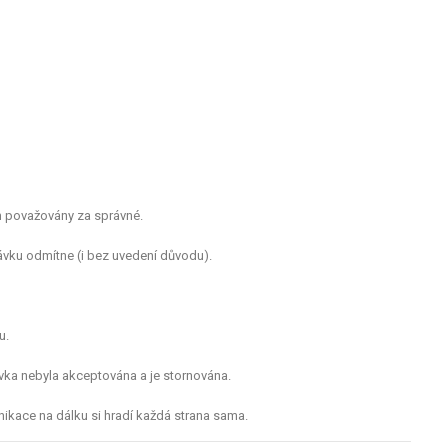
m považovány za správné.
vku odmítne (i bez uvedení důvodu).
u.
ávka nebyla akceptována a je stornována.
nikace na dálku si hradí každá strana sama.