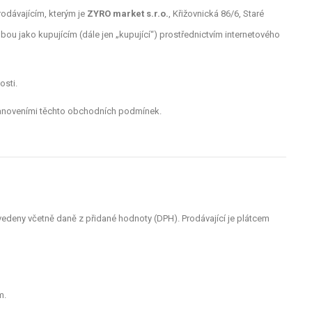
rodávajícím, kterým je
ZYRO market s.r.o.
, Křižovnická 86/6, Staré
obou jako kupujícím (dále jen „kupující“) prostřednictvím internetového
osti.
tanoveními těchto obchodních podmínek.
edeny včetně daně z přidané hodnoty (DPH). Prodávající je plátcem
m.