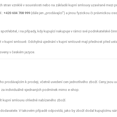
 stran vzniklé v souvislosti nebo na základě kupní smlouvy uzavírané mezi p
el.:
+420 604 708 999
(dále jen „prodávající“) a jinou fyzickou či právnickou os
potřebitel, i na případy, kdy kupující nakupuje v rámci své podnikatelské činn
 v kupní smlouvě. Odchylná ujednání v kupní smlouvě mají přednost před us
oveny v českém jazyce.
prodávajícím k prodeji, včetně uvedení cen jednotlivého zboží. Ceny jsou uv
u za individuálně sjednaných podmínek mimo e-shop.
řít kupní smlouvu ohledně nabízeného zboží.
o dodavatele. V takovém případě odpovídá, jako by zboží dodal kupujícímu sá