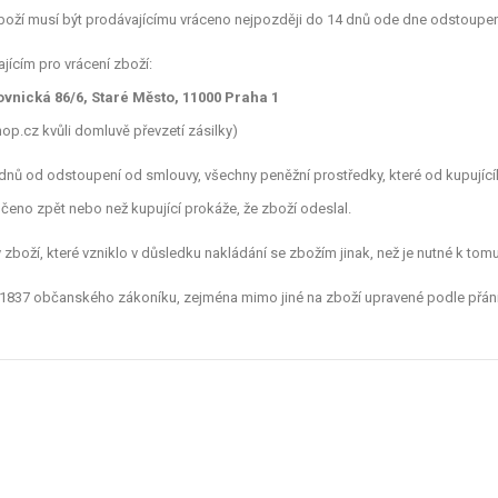
boží musí být prodávajícímu vráceno nejpozději do 14 dnů ode dne odstoupen
jícím pro vrácení zboží:
ovnická 86/6, Staré Město, 11000 Praha 1
op.cz
kvůli domluvě převzetí zásilky)
 dnů od odstoupení od smlouvy, všechny peněžní prostředky, které od kupujícíh
čeno zpět nebo než kupující prokáže, že zboží odeslal.
zboží, které vzniklo v důsledku nakládání se zbožím jinak, než je nutné k tom
1837 občanského zákoníku, zejména mimo jiné na zboží upravené podle přání 