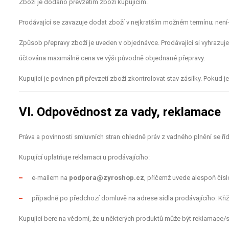
Zboží je dodáno převzetím zboží kupujícím.
Prodávající se zavazuje dodat zboží v nejkratším možném termínu; není
Způsob přepravy zboží je uveden v objednávce. Prodávající si vyhrazuj
účtována maximálně cena ve výši původně objednané přepravy.
Kupující je povinen při převzetí zboží zkontrolovat stav zásilky. Po
VI. Odpovědnost za vady, reklamace
Práva a povinnosti smluvních stran ohledně práv z vadného plnění se 
Kupující uplatňuje reklamaci u prodávajícího:
e-mailem na
podpora@zyroshop.cz
, přičemž uvede alespoň čísl
případně po předchozí domluvě na adrese sídla prodávajícího: Křiž
Kupující bere na vědomí, že u některých produktů může být reklamace