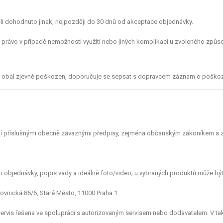
-li dohodnuto jinak, nejpozději do 30 dnů od akceptace objednávky.
e právo v případě nemožnosti využití nebo jiných komplikací u zvoleného způs
kud je obal zjevně poškozen, doporučuje se sepsat s dopravcem záznam o poško
řídí příslušnými obecně závaznými předpisy, zejména občanským zákoníkem a 
o objednávky, popis vady a ideálně foto/video; u vybraných produktů může být
ovnická 86/6, Staré Město, 11000 Praha 1.
/servis řešena ve spolupráci s autorizovaným servisem nebo dodavatelem. V t