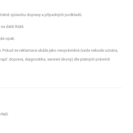
, včetně způsobu dopravy a případných podkladů.
a delší lhůtě.
káže opak.
sy. Pokud se reklamace ukáže jako neoprávněná (vada nebude uznána,
apř. doprava, diagnostika, servisní úkony) dle platných právních
dajů.