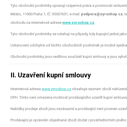
Tyto obchodní podmínky upravují vzájemná práva a povinnosti smluvních
Město, 11000 Praha 1, IČ: 05507651, e-mail:
podpora@zyroshop.cz
, t
obchodu na internetové adrese
www.zyroshop.cz
.
Tyto obchodní podmínky se vztahují na případy, kdy kupující jedná jako s
Ustanovení odchylná od těchto obchodních podmínek je možné sjednat
Obchodní podmínky jsou nedílnou součástí kupní smlouvy a jsou vyhot
II. Uzavření kupní smlouvy
Internetová adresa
www.zyroshop.cz
obsahuje seznam zboží nabízeného 
DPH. Tímto není omezena možnost prodávajícího uzavřít kupní smlouv
Nabídky prodeje zboží jsou nezávazné a prodávající není povinen uzav
Prodávající je oprávněn objednané zboží dodat i prostřednictvím jinéh