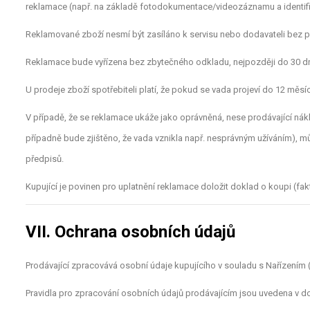
reklamace (např. na základě fotodokumentace/videozáznamu a identifi
Reklamované zboží nesmí být zasíláno k servisu nebo dodavateli bez p
Reklamace bude vyřízena bez zbytečného odkladu, nejpozději do 30 dnů
U prodeje zboží spotřebiteli platí, že pokud se vada projeví do 12 měsíc
V případě, že se reklamace ukáže jako oprávněná, nese prodávající n
případně bude zjištěno, že vada vznikla např. nesprávným užíváním), m
předpisů.
Kupující je povinen pro uplatnění reklamace doložit doklad o koupi (fak
VII. Ochrana osobních údajů
Prodávající zpracovává osobní údaje kupujícího v souladu s Nařízením
Pravidla pro zpracování osobních údajů prodávajícím jsou uvedena v 