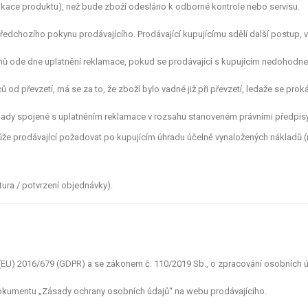
kace produktu), než bude zboží odesláno k odborné kontrole nebo servisu.
ředchozího pokynu prodávajícího. Prodávající kupujícímu sdělí další postup
 ode dne uplatnění reklamace, pokud se prodávající s kupujícím nedohodne n
ů od převzetí, má se za to, že zboží bylo vadné již při převzetí, ledaže se pro
áklady spojené s uplatněním reklamace v rozsahu stanoveném právními předpi
ůže prodávající požadovat po kupujícím úhradu účelně vynaložených nákladů (n
tura / potvrzení objednávky).
 (EU) 2016/679 (GDPR) a se zákonem č. 110/2019 Sb., o zpracování osobních ú
dokumentu „Zásady ochrany osobních údajů“ na webu prodávajícího.