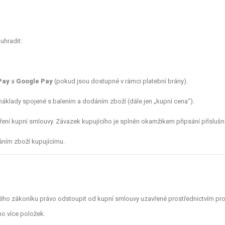
uhradit:
Pay
a
Google Pay
(pokud jsou dostupné v rámci platební brány).
náklady spojené s balením a dodáním zboží (dále jen „kupní cena“).
ření kupní smlouvy. Závazek kupujícího je splněn okamžikem připsání příslušn
áním zboží kupujícímu.
ského zákoníku právo odstoupit od kupní smlouvy uzavřené prostřednictvím pro
no více položek.