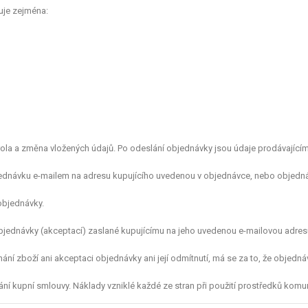
uje zejména:
ola a změna vložených údajů. Po odeslání objednávky jsou údaje prodávající
jednávku e-mailem na adresu kupujícího uvedenou v objednávce, nebo objedná
objednávky.
objednávky (akceptací) zaslané kupujícímu na jeho uvedenou e-mailovou adres
ní zboží ani akceptaci objednávky ani její odmítnutí, má se za to, že objedn
ání kupní smlouvy. Náklady vzniklé každé ze stran při použití prostředků komu