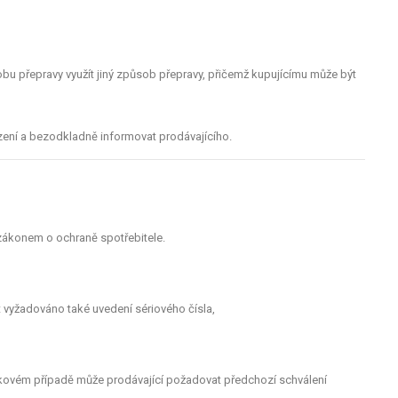
obu přepravy využít jiný způsob přepravy, přičemž kupujícímu může být
zení a bezodkladně informovat prodávajícího.
zákonem o ochraně spotřebitele.
 vyžadováno také uvedení sériového čísla,
akovém případě může prodávající požadovat předchozí schválení