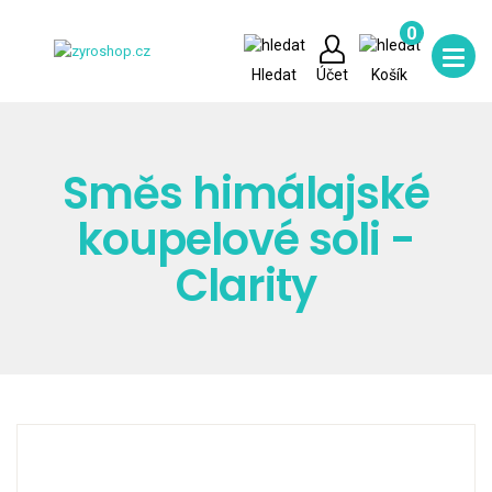
0
Hledat
Účet
Košík
Směs himálajské
koupelové soli -
Clarity