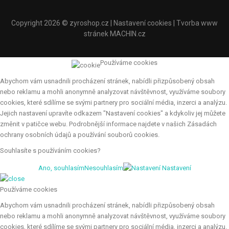
Copyright 2026 ©
zyroshop.cz
|
Nastavení cookies
| Tvorba www
stránek
MACHIN.cz
Používáme cookies
Abychom vám usnadnili procházení stránek, nabídli přizpůsobený obsah
nebo reklamu a mohli anonymně analyzovat návštěvnost, využíváme soubory
cookies, které sdílíme se svými partnery pro sociální média, inzerci a analýzu.
Jejich nastavení upravíte odkazem "Nastavení cookies" a kdykoliv jej můžete
změnit v patičce webu. Podrobnější informace najdete v našich Zásadách
ochrany osobních údajů a používání souborů cookies.
Souhlasíte s používáním cookies?
Ano, souhlasím
Nesouhlasím
Nastavení
Používáme cookies
Abychom vám usnadnili procházení stránek, nabídli přizpůsobený obsah
nebo reklamu a mohli anonymně analyzovat návštěvnost, využíváme soubory
cookies, které sdílíme se svými partnery pro sociální média, inzerci a analýzu.