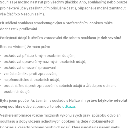
Souhlas je možno nastavit pro všechny (tlačítko Ano, souhlasím) nebo pouze
pro některé účely (zaškrtnutím příslušné části), případně je možné zamítnout
vše (tlačítko Nesouhlasím).
Při udělení souhlasu smarketingovými a preferenčními cookies může
docházet k profilování.
Poskytnutí údajů k účelům zpracování dle tohoto souhlasu je
dobrovolné.
Beru na vědomí, že mám právo:
požadovat přístup k mým osobním údajům,
požadovat opravu či výmaz mých osobních údajů,
požadovat omezení zpracování,
vznést námitku proti zpracování,
na přenositelnost osobních údajů,
podat stížnost proti zpracování osobních údajů u Úřadu pro ochranu
osobních údajů.
Byl/a jsem poučen/a, že mám v souladu s Nařízením
právo kdykoliv odvolat
svůj souhlas
odvolat pomocí tohoto
odkazu
.
Veškeré informace včetně možnosti výkonu svých práv, způsobu odvolání
souhlasu a doby uložení jednotlivých cookies najdete v dokumentech
Cookies a Zásady ochrany osobních údajů, které najdete na našem webu.