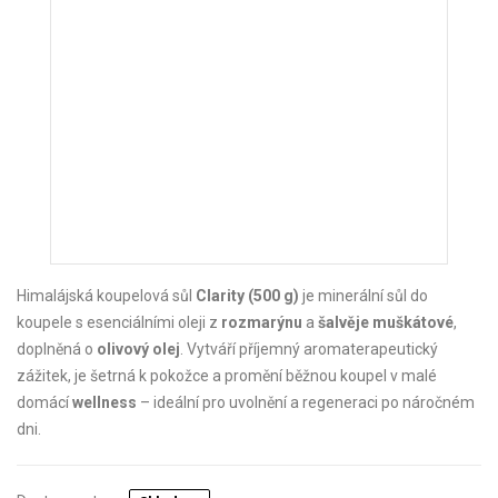
Himalájská koupelová sůl
Clarity (500 g)
je minerální sůl do
koupele s esenciálními oleji z
rozmarýnu
a
šalvěje muškátové
,
doplněná o
olivový olej
. Vytváří příjemný aromaterapeutický
zážitek, je šetrná k pokožce a promění běžnou koupel v malé
domácí
wellness
– ideální pro uvolnění a regeneraci po náročném
dni.