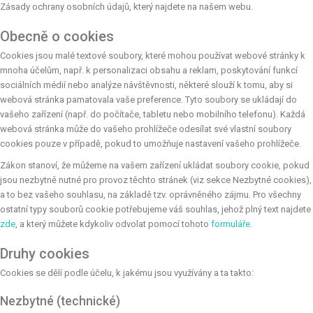
Zásady ochrany osobních údajů, který najdete na našem webu.
Obecně o cookies
Cookies jsou malé textové soubory, které mohou používat webové stránky k
mnoha účelům, např. k personalizaci obsahu a reklam, poskytování funkcí
sociálních médií nebo analýze návštěvnosti, některé slouží k tomu, aby si
webová stránka pamatovala vaše preference. Tyto soubory se ukládají do
vašeho zařízení (např. do počítače, tabletu nebo mobilního telefonu). Každá
webová stránka může do vašeho prohlížeče odesílat své vlastní soubory
cookies pouze v případě, pokud to umožňuje nastavení vašeho prohlížeče.
Zákon stanoví, že můžeme na vašem zařízení ukládat soubory cookie, pokud
jsou nezbytně nutné pro provoz těchto stránek (viz sekce Nezbytné cookies),
a to bez vašeho souhlasu, na základě tzv. oprávněného zájmu. Pro všechny
ostatní typy souborů cookie potřebujeme váš souhlas, jehož plný text najdete
zde
, a který můžete kdykoliv odvolat pomocí tohoto
formuláře
.
Druhy cookies
Cookies se dělí podle účelu, k jakému jsou využívány a ta takto:
Nezbytné (technické)