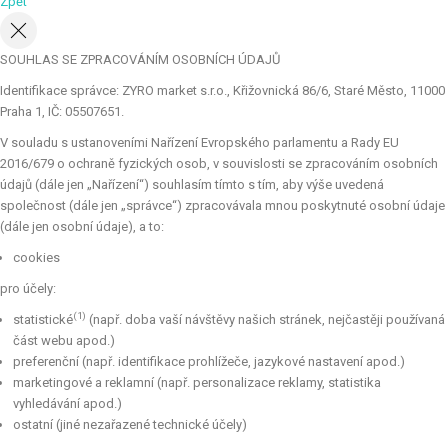
Zpět
SOUHLAS SE ZPRACOVÁNÍM OSOBNÍCH ÚDAJŮ
Identifikace správce: ZYRO market s.r.o., Křižovnická 86/6, Staré Město, 11000
Praha 1, IČ: 05507651.
V souladu s ustanoveními Nařízení Evropského parlamentu a Rady EU
2016/679 o ochraně fyzických osob, v souvislosti se zpracováním osobních
údajů (dále jen „Nařízení“) souhlasím tímto s tím, aby výše uvedená
společnost (dále jen „správce“) zpracovávala mnou poskytnuté osobní údaje
(dále jen osobní údaje), a to:
cookies
pro účely:
(1)
statistické
(např. doba vaší návštěvy našich stránek, nejčastěji používaná
část webu apod.)
preferenční (např. identifikace prohlížeče, jazykové nastavení apod.)
marketingové a reklamní (např. personalizace reklamy, statistika
vyhledávání apod.)
ostatní (jiné nezařazené technické účely)