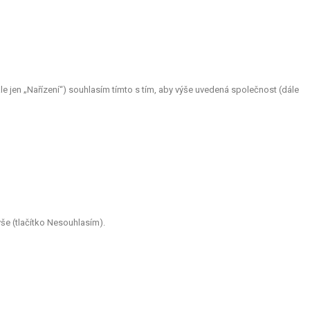
 jen „Nařízení“) souhlasím tímto s tím, aby výše uvedená společnost (dále
še (tlačítko Nesouhlasím).