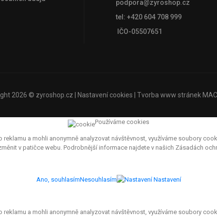
podpora@zyroshop.cz
tel: +420 604 708 999
IČO-05507651
ight 2026 ©
zyroshop.cz
|
Nastavení cookies
| Tvorba www stránek
MAC
Používáme cookies
eklamu a mohli anonymně analyzovat návštěvnost, využíváme soubory cookies, 
e změnit v patičce webu. Podrobnější informace najdete v našich Zásadách oc
Ano, souhlasím
Nesouhlasím
Nastavení
eklamu a mohli anonymně analyzovat návštěvnost, využíváme soubory cookies, 