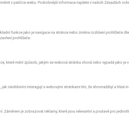
 změnit v patičce webu. Podrobnější informace najdete v našich Zásadách och
ákladní funkce jako je navigace na stránce nebo změna rozlišení prohlížeče d
avření prohlížeče.
e, které mění způsob, jakým se webová stránka chová nebo vypadá jako je vá
ak návštěvníci interagují s webovými stránkami tím, že shromažďují a hlásí 
. Záměrem je zobrazovat reklamy, které jsou relevantní a poutavé pro jednotlivé