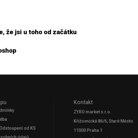
, že jsi u toho od začátku
oshop
upu
Kontakt
dmínky
ZYRO market s.r.o.
atba
Křižovnická 86/6, Staré Město
 Odstoupení od KS
11000 Praha 1
osobních údajů