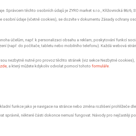
. Správcem těchto osobních údajů je ZYRO market s.r.o., Křižovnická 86/6, St
áme osobní údaje (včetně cookies), se dozvíte v dokumentu Zásady ochrany os
oha účelům, např. k personalizaci obsahu a reklam, poskytování funkcí sociá
zení (např. do počítače, tabletu nebo mobilního telefonu). Každá webová strá
sou nezbytně nutné pro provoz těchto stránek (viz sekce Nezbytné cookies), 
zde
, a který můžete kdykoliv odvolat pomocí tohoto
formuláře
.
ákladní funkce jako je navigace na stránce nebo změna rozlišení prohlížeče d
vat správně, některé části dokonce nemusí fungovat. Návody pro nejčastěji po