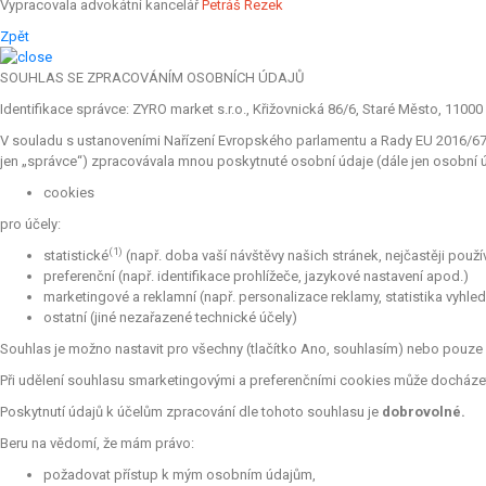
Vypracovala advokátní kancelář
Petráš Rezek
Zpět
SOUHLAS SE ZPRACOVÁNÍM OSOBNÍCH ÚDAJŮ
Identifikace správce: ZYRO market s.r.o., Křižovnická 86/6, Staré Město, 11000 
V souladu s ustanoveními Nařízení Evropského parlamentu a Rady EU 2016/679 
jen „správce“) zpracovávala mnou poskytnuté osobní údaje (dále jen osobní úd
cookies
pro účely:
(1)
statistické
(např. doba vaší návštěvy našich stránek, nejčastěji použ
preferenční (např. identifikace prohlížeče, jazykové nastavení apod.)
marketingové a reklamní (např. personalizace reklamy, statistika vyhle
ostatní (jiné nezařazené technické účely)
Souhlas je možno nastavit pro všechny (tlačítko Ano, souhlasím) nebo pouze p
Při udělení souhlasu smarketingovými a preferenčními cookies může docházet 
Poskytnutí údajů k účelům zpracování dle tohoto souhlasu je
dobrovolné.
Beru na vědomí, že mám právo:
požadovat přístup k mým osobním údajům,