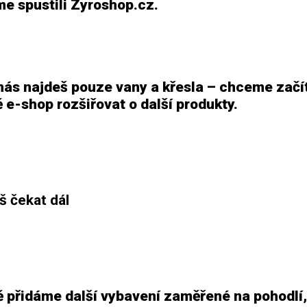
me spustili Zyroshop.cz.
nás najdeš pouze vany a křesla – chceme zač
 e-shop rozšiřovat o další produkty.
 čekat dál
 přidáme další vybavení zaměřené na pohodlí,