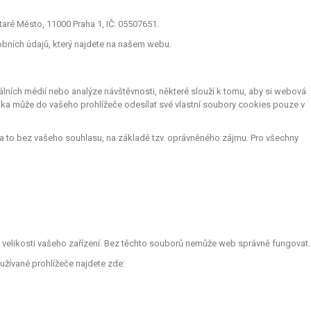
aré Město, 11000 Praha 1, IČ: 05507651.
obních údajů, který najdete na našem webu.
lních médií nebo analýze návštěvnosti, některé slouží k tomu, aby si webová
nka může do vašeho prohlížeče odesílat své vlastní soubory cookies pouze v
a to bez vašeho souhlasu, na základě tzv. oprávněného zájmu. Pro všechny
le velikosti vašeho zařízení. Bez těchto souborů nemůže web správně fungovat.
užívané prohlížeče najdete zde: