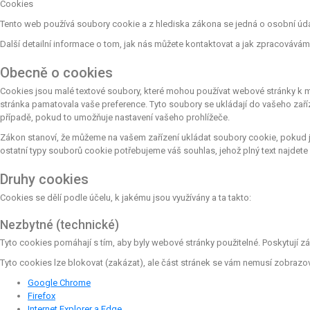
Cookies
Tento web používá soubory cookie a z hlediska zákona se jedná o osobní údaje
Další detailní informace o tom, jak nás můžete kontaktovat a jak zpracováv
Obecně o cookies
Cookies jsou malé textové soubory, které mohou používat webové stránky k mn
stránka pamatovala vaše preference. Tyto soubory se ukládají do vašeho zaří
případě, pokud to umožňuje nastavení vašeho prohlížeče.
Zákon stanoví, že můžeme na vašem zařízení ukládat soubory cookie, pokud j
ostatní typy souborů cookie potřebujeme váš souhlas, jehož plný text najdete
Druhy cookies
Cookies se dělí podle účelu, k jakému jsou využívány a ta takto:
Nezbytné (technické)
Tyto cookies pomáhají s tím, aby byly webové stránky použitelné. Poskytují z
Tyto cookies lze blokovat (zakázat), ale část stránek se vám nemusí zobrazo
Google Chrome
Firefox
Internet Explorer a Edge