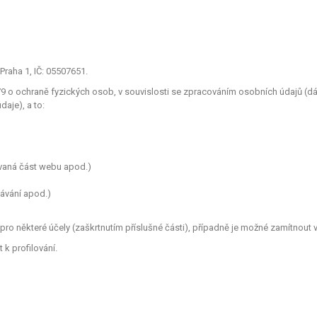
Praha 1, IČ: 05507651.
o ochraně fyzických osob, v souvislosti se zpracováním osobních údajů (dále
aje), a to:
ívaná část webu apod.)
dávání apod.)
ro některé účely (zaškrtnutím příslušné části), případně je možné zamítnout v
k profilování.