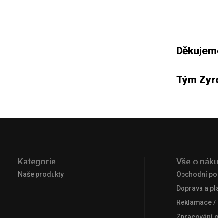
Děkujeme
Tým Zyr
Kategorie
Vše o nák
Naše produkty
Obchodní po
Doprava a pl
Reklamace /
Zpracování 