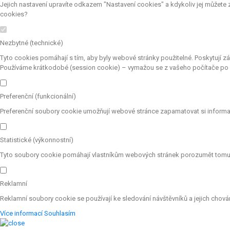
Jejich nastavení upravíte odkazem "Nastavení cookies" a kdykoliv jej můžete
cookies?
Nezbytné (technické)
Tyto cookies pomáhají s tím, aby byly webové stránky použitelné. Poskytují z
Používáme krátkodobé (session cookie) – vymažou se z vašeho počítače po z
Preferenční (funkcionální)
Preferenční soubory cookie umožňují webové stránce zapamatovat si informac
Statistické (výkonnostní)
Tyto soubory cookie pomáhají vlastníkům webových stránek porozumět tomu, j
Reklamní
Reklamní soubory cookie se používají ke sledování návštěvníků a jejich chování
Více informací
Souhlasím