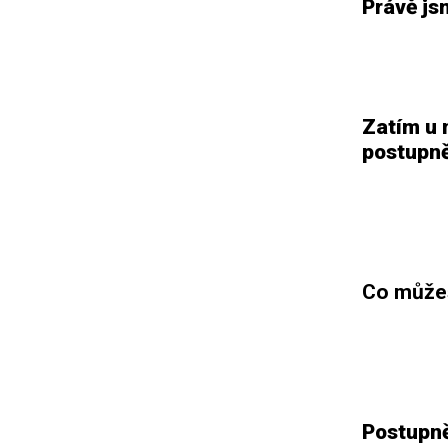
Právě js
Zatím u 
postupně
Co můžeš
Postupně