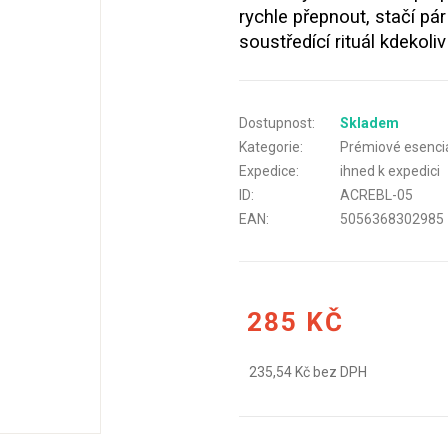
rychle přepnout, stačí pá
soustředící rituál kdekoli
Dostupnost:
Skladem
Kategorie:
Prémiové esenciá
Expedice:
ihned k expedici
ID:
ACREBL-05
EAN:
5056368302985
285 KČ
235,54 Kč bez DPH