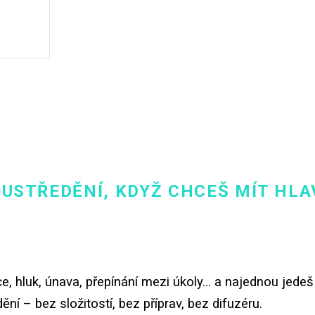
USTŘEDĚNÍ, KDYŽ CHCEŠ MÍT HLA
e, hluk, únava, přepínání mezi úkoly… a najednou jedeš
dění – bez složitostí, bez příprav, bez difuzéru.