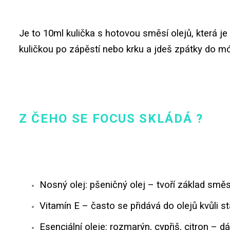
Je to 10ml kulička s hotovou směsí olejů, která j
kuličkou po zápěstí nebo krku a jdeš zpátky do 
Z ČEHO SE FOCUS SKLÁDÁ ?
Nosný olej: pšeničný olej – tvoří základ směsi
Vitamín E – často se přidává do olejů kvůli st
Esenciální oleje: rozmarýn, cypřiš, citron – dá