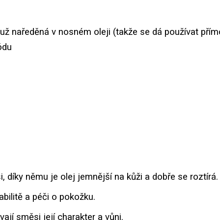
e už naředěná v nosném oleji (takže se dá používat pří
módu
, díky němu je olej jemnější na kůži a dobře se roztírá.
abilitě a péči o pokožku.
vají směsi její charakter a vůni.